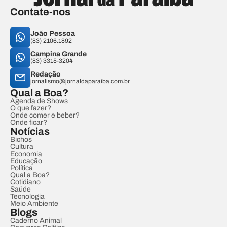
Contate-nos
João Pessoa
(83) 2106.1892
Campina Grande
(83) 3315-3204
Redação
jornalismo@jornaldaparaiba.com.br
Qual a Boa?
Agenda de Shows
O que fazer?
Onde comer e beber?
Onde ficar?
Notícias
Bichos
Cultura
Economia
Educação
Política
Qual a Boa?
Cotidiano
Saúde
Tecnologia
Meio Ambiente
Blogs
Caderno Animal