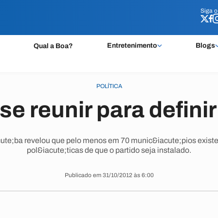
Siga 
Siga 
Entretenimento
Blogs
Qual a Boa?
POLÍTICA
se reunir para defini
te;ba revelou que pelo menos em 70 munic&iacute;pios existe 
pol&iacute;ticas de que o partido seja instalado.
Publicado em 31/10/2012 às 6:00