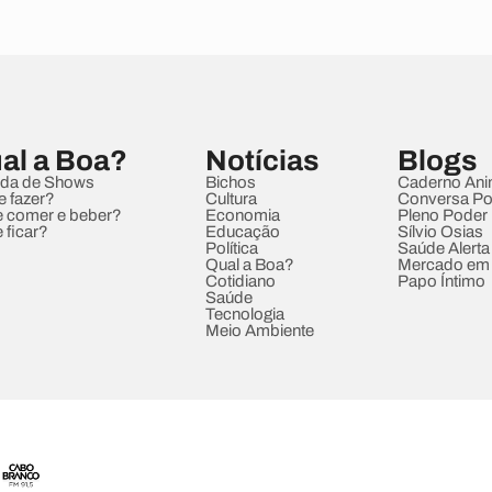
al a Boa?
Notícias
Blogs
da de Shows
Bichos
Caderno Ani
e fazer?
Cultura
Conversa Pol
 comer e beber?
Economia
Pleno Poder
 ficar?
Educação
Sílvio Osias
Política
Saúde Alerta
Qual a Boa?
Mercado em
Cotidiano
Papo Íntimo
Saúde
Tecnologia
Meio Ambiente