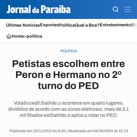
Esportes
Entretenimento
Bl
Últimas Notícias
Política
Qual a Boa?
Home
>
política
POLÍTICA
Petistas escolhem entre
Peron e Hermano no 2º
turno do PED
Vota&ccedil;&atilde;o acontece em quatro lugares,
divididos de acordo com as zonas eleitorais; mais de 2,1
mil filiados est&atilde;o aptos a votar no PED.
Publicado em 23/11/2013 às 6:00 | Atualizado em 04/05/2023 às 12:13