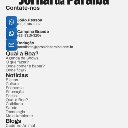
Contate-nos
João Pessoa
(83) 2106.1892
Campina Grande
(83) 3315-3204
Redação
jornalismo@jornaldaparaiba.com.br
Qual a Boa?
Agenda de Shows
O que fazer?
Onde comer e beber?
Onde ficar?
Notícias
Bichos
Cultura
Economia
Educação
Política
Qual a Boa?
Cotidiano
Saúde
Tecnologia
Meio Ambiente
Blogs
Caderno Animal