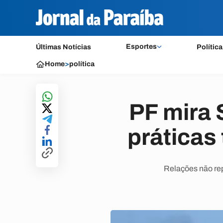
Esportes
Últimas Notícias
Política
Home
>
política
PF mira 
prática
Relações não rep