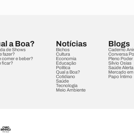
al a Boa?
Notícias
Blogs
da de Shows
Bichos
Caderno Ani
e fazer?
Cultura
Conversa Pol
 comer e beber?
Economia
Pleno Poder
 ficar?
Educação
Sílvio Osias
Política
Saúde Alerta
Qual a Boa?
Mercado em
Cotidiano
Papo Íntimo
Saúde
Tecnologia
Meio Ambiente