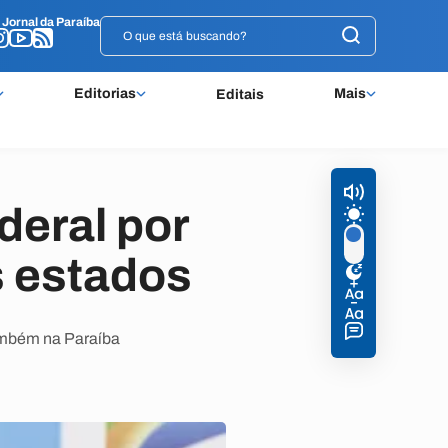
o
o
Jornal da Paraíba
Jornal da Paraíba
Editorias
Mais
Editais
deral por
 estados
também na Paraíba