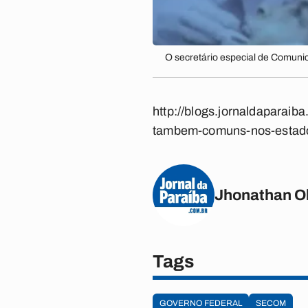
O secretário especial de Comuni
http://blogs.jornaldaparaib
tambem-comuns-nos-estad
Jhonathan Ol
Tags
GOVERNO FEDERAL
SECOM