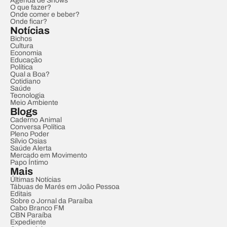
Agenda de Shows
O que fazer?
Onde comer e beber?
Onde ficar?
Notícias
Bichos
Cultura
Economia
Educação
Política
Qual a Boa?
Cotidiano
Saúde
Tecnologia
Meio Ambiente
Blogs
Caderno Animal
Conversa Política
Pleno Poder
Sílvio Osias
Saúde Alerta
Mercado em Movimento
Papo Íntimo
Mais
Últimas Notícias
Tábuas de Marés em João Pessoa
Editais
Sobre o Jornal da Paraíba
Cabo Branco FM
CBN Paraíba
Expediente