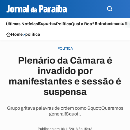
Esportes
Entretenimento
Bl
Últimas Notícias
Política
Qual a Boa?
Home
>
política
POLÍTICA
Plenário da Câmara é
invadido por
manifestantes e sessão é
suspensa
Grupo gritava palavras de ordem como &quot;Queremos
general!&quot;.
Publicado em 16/11/2016 às 15:43