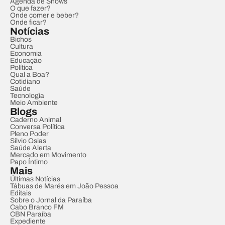
Agenda de Shows
O que fazer?
Onde comer e beber?
Onde ficar?
Notícias
Bichos
Cultura
Economia
Educação
Política
Qual a Boa?
Cotidiano
Saúde
Tecnologia
Meio Ambiente
Blogs
Caderno Animal
Conversa Política
Pleno Poder
Sílvio Osias
Saúde Alerta
Mercado em Movimento
Papo Íntimo
Mais
Últimas Notícias
Tábuas de Marés em João Pessoa
Editais
Sobre o Jornal da Paraíba
Cabo Branco FM
CBN Paraíba
Expediente