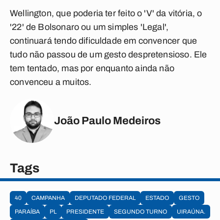
Wellington, que poderia ter feito o 'V' da vitória, o
'22' de Bolsonaro ou um simples 'Legal',
continuará tendo dificuldade em convencer que
tudo não passou de um gesto despretensioso. Ele
tem tentado, mas por enquanto ainda não
convenceu a muitos.
João Paulo Medeiros
Tags
40
CAMPANHA
DEPUTADO FEDERAL
ESTADO
GESTO
PARAÍBA
PL
PRESIDENTE
SEGUNDO TURNO
UIRAÚNA.