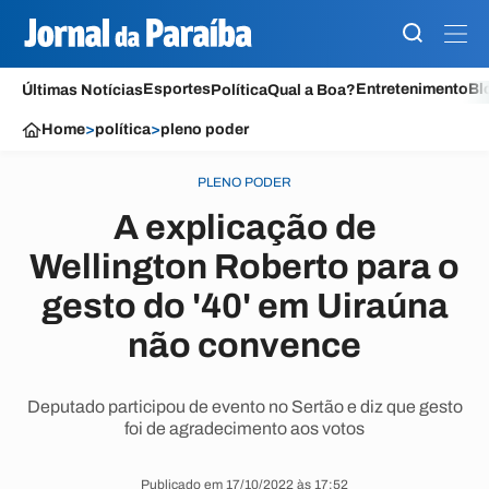
Esportes
Entretenimento
Bl
Últimas Notícias
Política
Qual a Boa?
Home
>
política
>
pleno poder
PLENO PODER
A explicação de
Wellington Roberto para o
gesto do '40' em Uiraúna
não convence
Deputado participou de evento no Sertão e diz que gesto
foi de agradecimento aos votos
Publicado em 17/10/2022 às 17:52