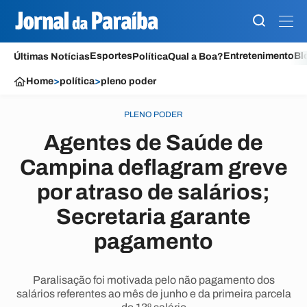
Esportes
Entretenimento
Bl
Últimas Notícias
Política
Qual a Boa?
Home
>
política
>
pleno poder
PLENO PODER
Agentes de Saúde de
Campina deflagram greve
por atraso de salários;
Secretaria garante
pagamento
Paralisação foi motivada pelo não pagamento dos
salários referentes ao mês de junho e da primeira parcela