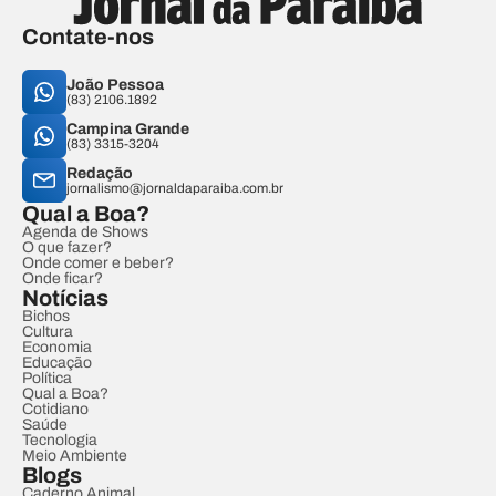
Contate-nos
João Pessoa
(83) 2106.1892
Campina Grande
(83) 3315-3204
Redação
jornalismo@jornaldaparaiba.com.br
Qual a Boa?
Agenda de Shows
O que fazer?
Onde comer e beber?
Onde ficar?
Notícias
Bichos
Cultura
Economia
Educação
Política
Qual a Boa?
Cotidiano
Saúde
Tecnologia
Meio Ambiente
Blogs
Caderno Animal