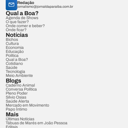
Redação
jornalismo@jornaldaparaiba.com.br
Qual a Boa?
Agenda de Shows
O que fazer?
Onde comer e beber?
Onde ficar?
Notícias
Bichos
Cultura
Economia
Educação
Política
Qual a Boa?
Cotidiano
Saúde
Tecnologia
Meio Ambiente
Blogs
Caderno Animal
Conversa Política
Pleno Poder
Sílvio Osias
Saúde Alerta
Mercado em Movimento
Papo Íntimo
Mais
Últimas Notícias
Tábuas de Marés em João Pessoa
Editais