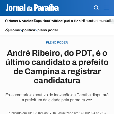
Esportes
Entretenimento
Bl
Últimas Notícias
Política
Qual a Boa?
Home
>
política
>
pleno poder
PLENO PODER
André Ribeiro, do PDT, é o
último candidato a prefeito
de Campina a registrar
candidatura
Ex-secretário executivo de Inovação da Paraíba disputará
a prefeitura da cidade pela primeira vez
Publicado em 13/08/2024 às 17:16 | Atualizado em 14/08/2024 às 7:54