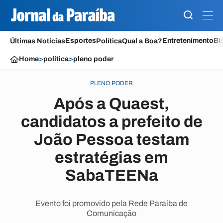
Esportes
Entretenimento
Bl
Últimas Notícias
Política
Qual a Boa?
Home
>
política
>
pleno poder
PLENO PODER
Após a Quaest,
candidatos a prefeito de
João Pessoa testam
estratégias em
SabaTEENa
Evento foi promovido pela Rede Paraíba de
Comunicação