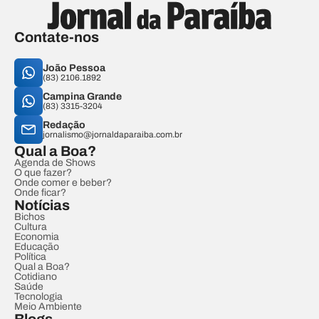
Contate-nos
João Pessoa
(83) 2106.1892
Campina Grande
(83) 3315-3204
Redação
jornalismo@jornaldaparaiba.com.br
Qual a Boa?
Agenda de Shows
O que fazer?
Onde comer e beber?
Onde ficar?
Notícias
Bichos
Cultura
Economia
Educação
Política
Qual a Boa?
Cotidiano
Saúde
Tecnologia
Meio Ambiente