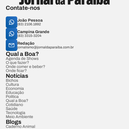
Contate-nos
João Pessoa
(83) 2106.1892
Campina Grande
(83) 3315-3204
Redação
jornalismo@jornaldaparaiba.com.br
Qual a Boa?
Agenda de Shows
O que fazer?
Onde comer e beber?
Onde ficar?
Notícias
Bichos
Cultura
Economia
Educação
Política
Qual a Boa?
Cotidiano
Saúde
Tecnologia
Meio Ambiente
Blogs
Caderno Animal