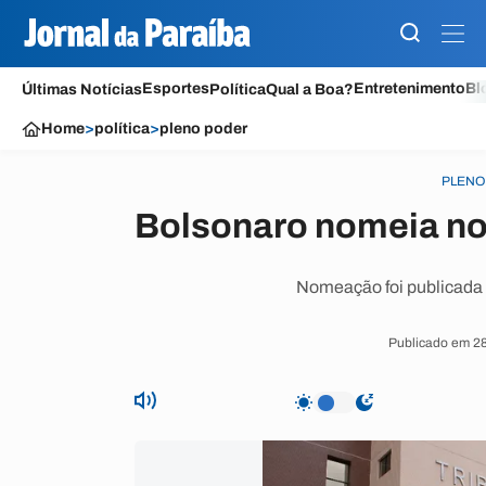
Esportes
Entretenimento
Bl
Últimas Notícias
Política
Qual a Boa?
Home
>
política
>
pleno poder
PLENO
Bolsonaro nomeia no
Nomeação foi publicada n
Publicado em 28