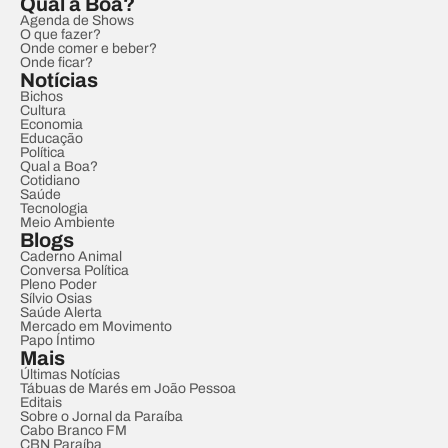
Qual a Boa?
Agenda de Shows
O que fazer?
Onde comer e beber?
Onde ficar?
Notícias
Bichos
Cultura
Economia
Educação
Política
Qual a Boa?
Cotidiano
Saúde
Tecnologia
Meio Ambiente
Blogs
Caderno Animal
Conversa Política
Pleno Poder
Sílvio Osias
Saúde Alerta
Mercado em Movimento
Papo Íntimo
Mais
Últimas Notícias
Tábuas de Marés em João Pessoa
Editais
Sobre o Jornal da Paraíba
Cabo Branco FM
CBN Paraíba