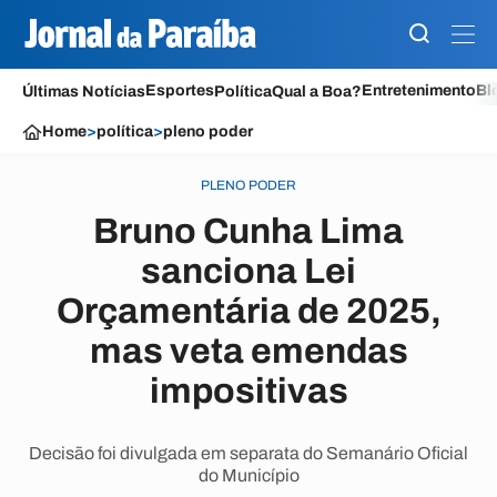
Esportes
Entretenimento
Bl
Últimas Notícias
Política
Qual a Boa?
Home
>
política
>
pleno poder
PLENO PODER
Bruno Cunha Lima
sanciona Lei
Orçamentária de 2025,
mas veta emendas
impositivas
Decisão foi divulgada em separata do Semanário Oficial
do Município