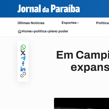
Esportes
Últimas Notícias
Política
Home
>
política
>
pleno poder
Em Campin
expansã