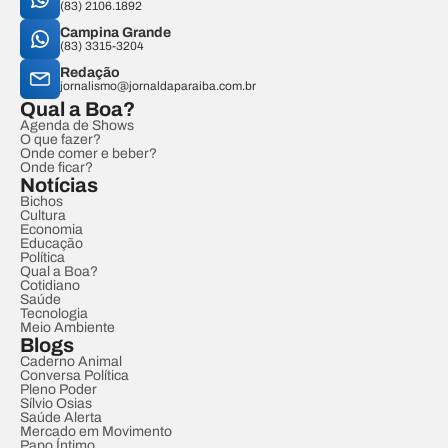
(83) 2106.1892
Campina Grande
(83) 3315-3204
Redação
jornalismo@jornaldaparaiba.com.br
Qual a Boa?
Agenda de Shows
O que fazer?
Onde comer e beber?
Onde ficar?
Notícias
Bichos
Cultura
Economia
Educação
Política
Qual a Boa?
Cotidiano
Saúde
Tecnologia
Meio Ambiente
Blogs
Caderno Animal
Conversa Política
Pleno Poder
Sílvio Osias
Saúde Alerta
Mercado em Movimento
Papo Íntimo