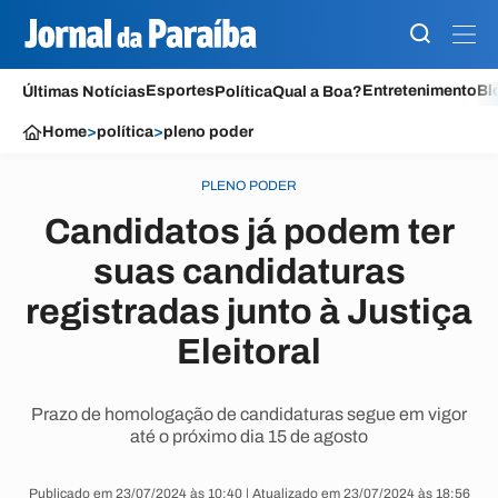
Esportes
Entretenimento
Bl
Últimas Notícias
Política
Qual a Boa?
Home
>
política
>
pleno poder
PLENO PODER
Candidatos já podem ter
suas candidaturas
registradas junto à Justiça
Eleitoral
Prazo de homologação de candidaturas segue em vigor
até o próximo dia 15 de agosto
Publicado em 23/07/2024 às 10:40 | Atualizado em 23/07/2024 às 18:56