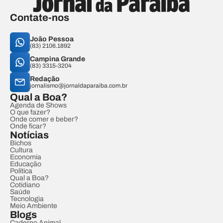
Contate-nos
João Pessoa
(83) 2106.1892
Campina Grande
(83) 3315-3204
Redação
jornalismo@jornaldaparaiba.com.br
Qual a Boa?
Agenda de Shows
O que fazer?
Onde comer e beber?
Onde ficar?
Notícias
Bichos
Cultura
Economia
Educação
Política
Qual a Boa?
Cotidiano
Saúde
Tecnologia
Meio Ambiente
Blogs
Caderno Animal