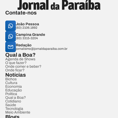
Contate-nos
João Pessoa
(83) 2106.1892
Campina Grande
(83) 3315-3204
Redação
jornalismo@jornaldaparaiba.com.br
Qual a Boa?
Agenda de Shows
O que fazer?
Onde comer e beber?
Onde ficar?
Notícias
Bichos
Cultura
Economia
Educação
Política
Qual a Boa?
Cotidiano
Saúde
Tecnologia
Meio Ambiente
Blogs