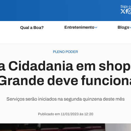
Siga 
Siga 
Entretenimento
Blogs
Qual a Boa?
PLENO PODER
a Cidadania em shop
rande deve funciona
Serviços serão iniciados na segunda quinzena deste mês
Publicado em 11/01/2023 às 12:20