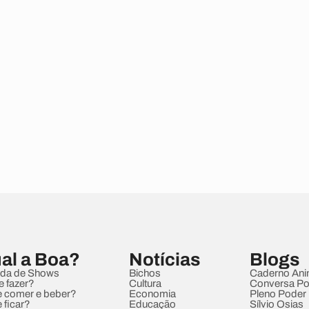
al a Boa?
Notícias
Blogs
da de Shows
Bichos
Caderno Ani
e fazer?
Cultura
Conversa Pol
 comer e beber?
Economia
Pleno Poder
 ficar?
Educação
Sílvio Osias