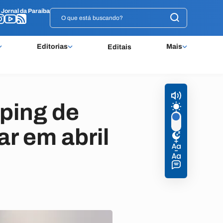
o
o
Jornal da Paraíba
Jornal da Paraíba
Editorias
Mais
Editais
ping de
r em abril