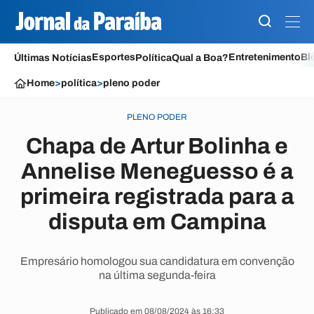
Esportes
Entretenimento
Bl
Últimas Notícias
Política
Qual a Boa?
Home
>
política
>
pleno poder
PLENO PODER
Chapa de Artur Bolinha e
Annelise Meneguesso é a
primeira registrada para a
disputa em Campina
Empresário homologou sua candidatura em convenção
na última segunda-feira
Publicado em 08/08/2024 às 16:33