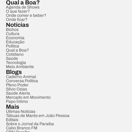
Qual a Boa?
Agenda de Shows
O que fazer?
Onde comer e beber?
Onde ficar?
Notícias
Bichos
Cultura
Economia
Educação
Política
Qual a Boa?
Cotidiano
Saúde
Tecnologia
Meio Ambiente
Blogs
Caderno Animal
Conversa Política
Pleno Poder
Sílvio Osias
Saúde Alerta
Mercado em Movimento
Papo Íntimo
Mais
Últimas Notícias
Tábuas de Marés em João Pessoa
Editais
Sobre o Jornal da Paraíba
Cabo Branco FM