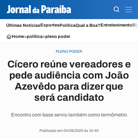
Esportes
Entretenimento
Bl
Últimas Notícias
Política
Qual a Boa?
Home
>
política
>
pleno poder
PLENO PODER
Cícero reúne vereadores e
pede audiência com João
Azevêdo para dizer que
será candidato
Encontro com base serviu também como termômetro
Publicado em 04/09/2025 às 10:40