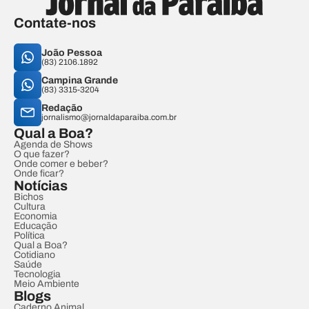
Contate-nos
João Pessoa
(83) 2106.1892
Campina Grande
(83) 3315-3204
Redação
jornalismo@jornaldaparaiba.com.br
Qual a Boa?
Agenda de Shows
O que fazer?
Onde comer e beber?
Onde ficar?
Notícias
Bichos
Cultura
Economia
Educação
Política
Qual a Boa?
Cotidiano
Saúde
Tecnologia
Meio Ambiente
Blogs
Caderno Animal