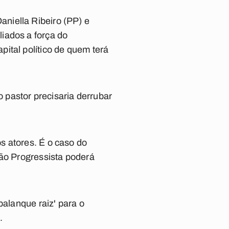
niella Ribeiro (PP) e
iados a força do
ital político de quem terá
o pastor precisaria derrubar
s atores. É o caso do
ião Progressista poderá
palanque raiz' para o
.