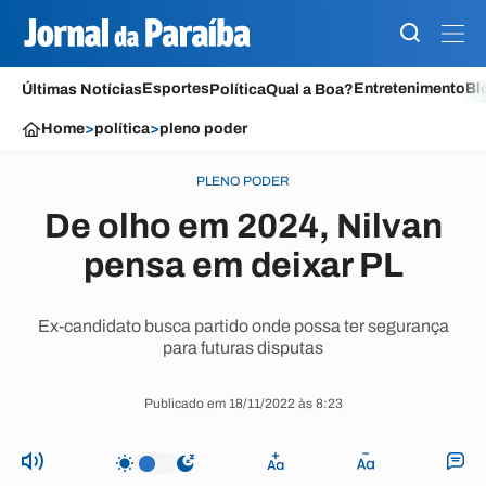
Esportes
Entretenimento
Bl
Últimas Notícias
Política
Qual a Boa?
Home
>
política
>
pleno poder
PLENO PODER
De olho em 2024, Nilvan
pensa em deixar PL
Ex-candidato busca partido onde possa ter segurança
para futuras disputas
Publicado em 18/11/2022 às 8:23