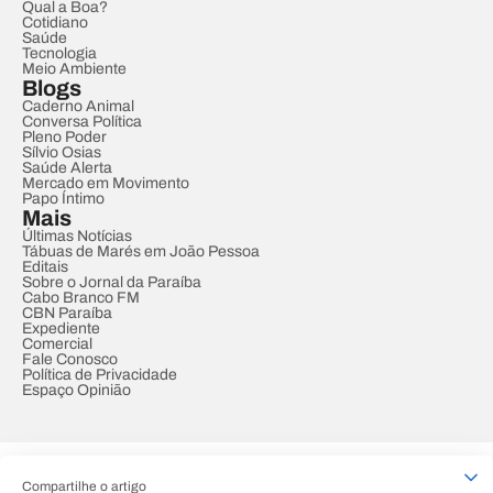
Qual a Boa?
Cotidiano
Saúde
Tecnologia
Meio Ambiente
Blogs
Caderno Animal
Conversa Política
Pleno Poder
Sílvio Osias
Saúde Alerta
Mercado em Movimento
Papo Íntimo
Mais
Últimas Notícias
Tábuas de Marés em João Pessoa
Editais
Sobre o Jornal da Paraíba
Cabo Branco FM
CBN Paraíba
Expediente
Comercial
Fale Conosco
Política de Privacidade
Espaço Opinião
© REDE PARAÍBA DE COMUNICAÇÃO
Compartilhe o artigo