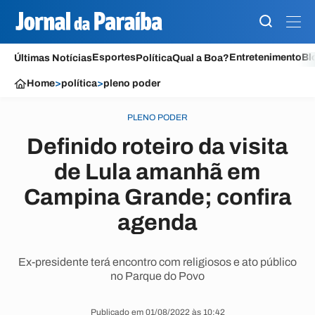
Esportes
Entretenimento
Bl
Últimas Notícias
Política
Qual a Boa?
Home
>
política
>
pleno poder
PLENO PODER
Definido roteiro da visita
de Lula amanhã em
Campina Grande; confira
agenda
Ex-presidente terá encontro com religiosos e ato público
no Parque do Povo
Publicado em 01/08/2022 às 10:42