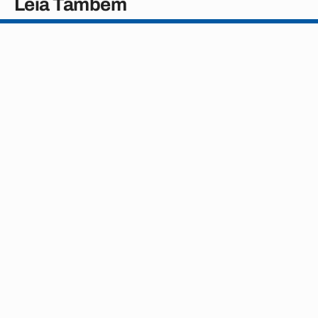
Leia Também