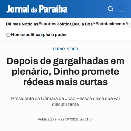
Esportes
Entretenimento
Bl
Últimas Notícias
Política
Qual a Boa?
Home
>
política
>
pleno poder
PLENO PODER
Depois de gargalhadas em
plenário, Dinho promete
rédeas mais curtas
Presidente da Câmara de João Pessoa disse que vai
discutir tema
Publicado em 29/04/2025 às 11:34