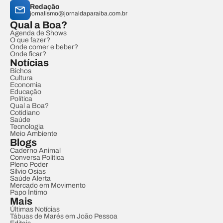
Redação
jornalismo@jornaldaparaiba.com.br
Qual a Boa?
Agenda de Shows
O que fazer?
Onde comer e beber?
Onde ficar?
Notícias
Bichos
Cultura
Economia
Educação
Política
Qual a Boa?
Cotidiano
Saúde
Tecnologia
Meio Ambiente
Blogs
Caderno Animal
Conversa Política
Pleno Poder
Sílvio Osias
Saúde Alerta
Mercado em Movimento
Papo Íntimo
Mais
Últimas Notícias
Tábuas de Marés em João Pessoa