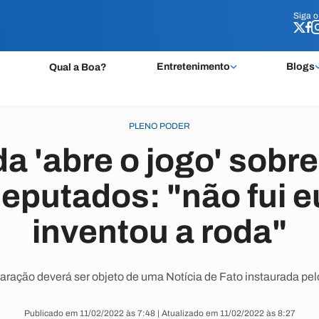
Siga 
Siga 
Entretenimento
Blogs
Qual a Boa?
PLENO PODER
a 'abre o jogo' sobre
deputados: "não fui 
inventou a roda"
aração deverá ser objeto de uma Notícia de Fato instaurada pe
Publicado em 11/02/2022 às 7:48 | Atualizado em 11/02/2022 às 8:27