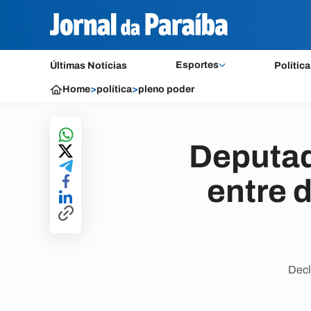
Esportes
Últimas Notícias
Política
Home
>
política
>
pleno poder
Deputad
entre 
Decl