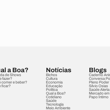
al a Boa?
Notícias
Blogs
da de Shows
Bichos
Caderno Ani
e fazer?
Cultura
Conversa Pol
 comer e beber?
Economia
Pleno Poder
 ficar?
Educação
Sílvio Osias
Política
Saúde Alerta
Qual a Boa?
Mercado em
Cotidiano
Papo Íntimo
Saúde
Tecnologia
Meio Ambiente