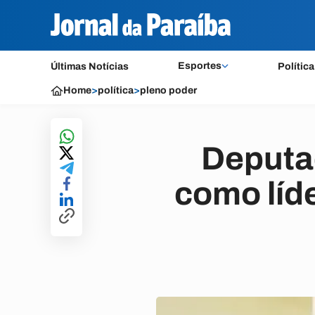
Esportes
Últimas Notícias
Política
Home
>
política
>
pleno poder
Deputa
como líd