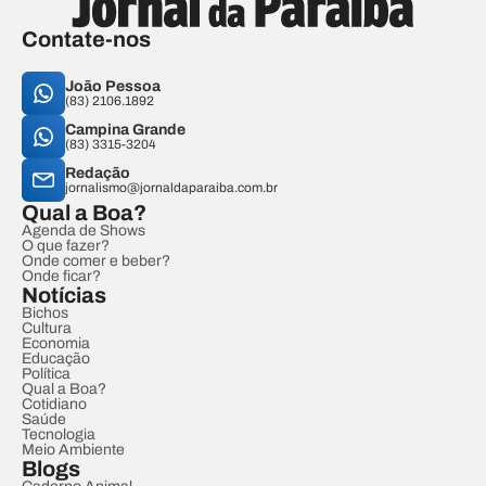
Contate-nos
João Pessoa
(83) 2106.1892
Campina Grande
(83) 3315-3204
Redação
jornalismo@jornaldaparaiba.com.br
Qual a Boa?
Agenda de Shows
O que fazer?
Onde comer e beber?
Onde ficar?
Notícias
Bichos
Cultura
Economia
Educação
Política
Qual a Boa?
Cotidiano
Saúde
Tecnologia
Meio Ambiente
Blogs