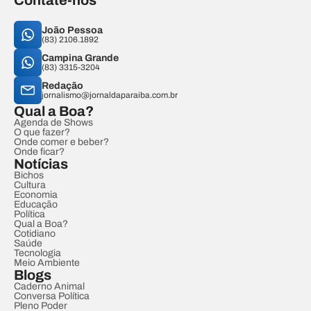
Contate-nos
João Pessoa
(83) 2106.1892
Campina Grande
(83) 3315-3204
Redação
jornalismo@jornaldaparaiba.com.br
Qual a Boa?
Agenda de Shows
O que fazer?
Onde comer e beber?
Onde ficar?
Notícias
Bichos
Cultura
Economia
Educação
Política
Qual a Boa?
Cotidiano
Saúde
Tecnologia
Meio Ambiente
Blogs
Caderno Animal
Conversa Política
Pleno Poder