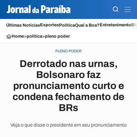
Esportes
Entretenimento
Bl
Últimas Notícias
Política
Qual a Boa?
Home
>
política
>
pleno poder
PLENO PODER
Derrotado nas urnas,
Bolsonaro faz
pronunciamento curto e
condena fechamento de
BRs
Veja o que disse o presidente em seu pronunciamento