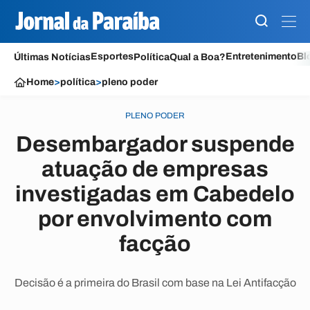
Esportes
Entretenimento
Bl
Últimas Notícias
Política
Qual a Boa?
Home
>
política
>
pleno poder
PLENO PODER
Desembargador suspende
atuação de empresas
investigadas em Cabedelo
por envolvimento com
facção
Decisão é a primeira do Brasil com base na Lei Antifacção