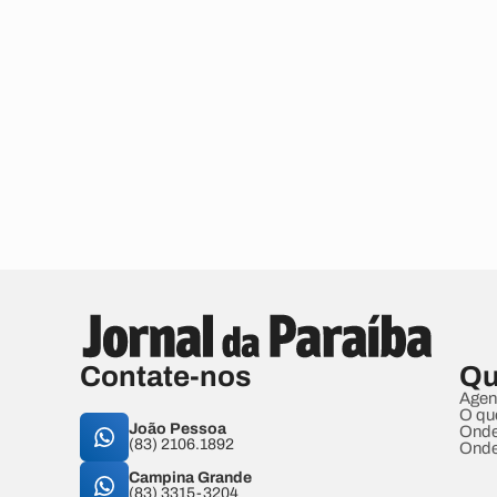
Contate-nos
Qu
Agen
O qu
João Pessoa
Onde
(83) 2106.1892
Onde
Campina Grande
(83) 3315-3204