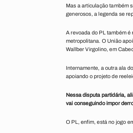
Mas a articulação também si
generosos, a legenda se rep
A revoada do PL também é re
metropolitana. O União apo
Wallber Virgolino, em Cabe
Internamente, a outra ala d
apoiando o projeto de reele
Nessa disputa partidária, al
vai conseguindo impor derr
O PL, enfim, está no jogo 