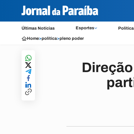
Esportes
Últimas Notícias
Política
Home
>
política
>
pleno poder
Direção 
par