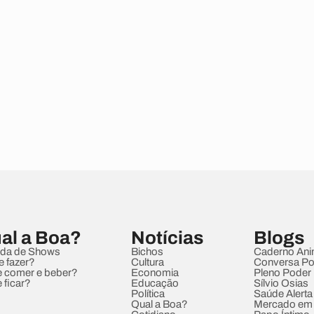
al a Boa?
Notícias
Blogs
da de Shows
Bichos
Caderno Ani
e fazer?
Cultura
Conversa Pol
 comer e beber?
Economia
Pleno Poder
 ficar?
Educação
Sílvio Osias
Política
Saúde Alerta
Qual a Boa?
Mercado em