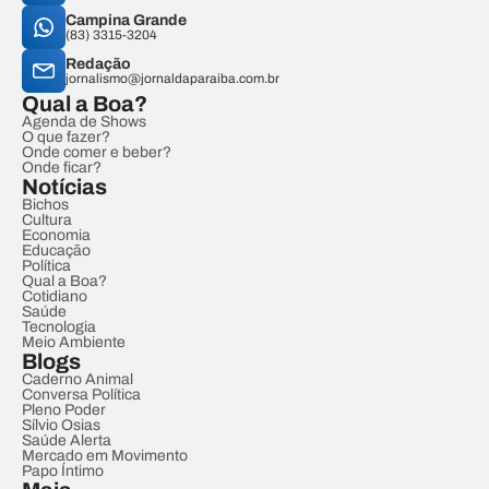
Campina Grande
(83) 3315-3204
Redação
jornalismo@jornaldaparaiba.com.br
Qual a Boa?
Agenda de Shows
O que fazer?
Onde comer e beber?
Onde ficar?
Notícias
Bichos
Cultura
Economia
Educação
Política
Qual a Boa?
Cotidiano
Saúde
Tecnologia
Meio Ambiente
Blogs
Caderno Animal
Conversa Política
Pleno Poder
Sílvio Osias
Saúde Alerta
Mercado em Movimento
Papo Íntimo