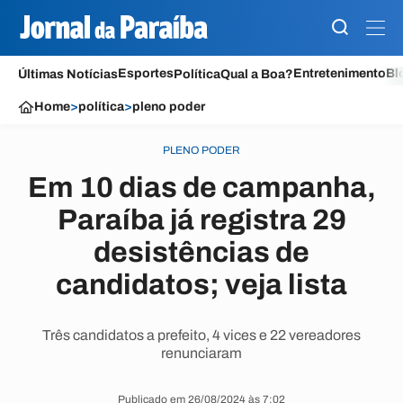
Esportes
Entretenimento
Bl
Últimas Notícias
Política
Qual a Boa?
Home
>
política
>
pleno poder
PLENO PODER
Em 10 dias de campanha,
Paraíba já registra 29
desistências de
candidatos; veja lista
Três candidatos a prefeito, 4 vices e 22 vereadores
renunciaram
Publicado em 26/08/2024 às 7:02