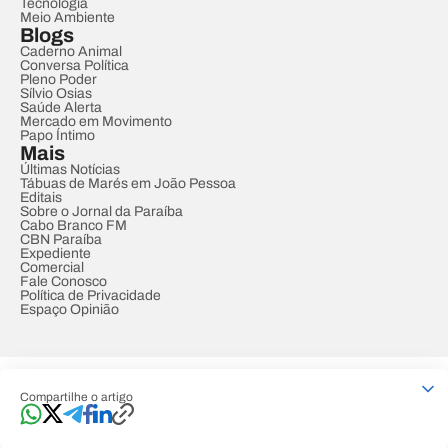
Tecnologia
Meio Ambiente
Blogs
Caderno Animal
Conversa Política
Pleno Poder
Sílvio Osias
Saúde Alerta
Mercado em Movimento
Papo Íntimo
Mais
Últimas Notícias
Tábuas de Marés em João Pessoa
Editais
Sobre o Jornal da Paraíba
Cabo Branco FM
CBN Paraíba
Expediente
Comercial
Fale Conosco
Política de Privacidade
Espaço Opinião
© REDE PARAÍBA DE COMUNICAÇÃO
Compartilhe o artigo
Developed by
Designed by