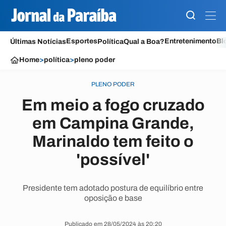
Esportes
Entretenimento
Bl
Últimas Notícias
Política
Qual a Boa?
Home
>
política
>
pleno poder
PLENO PODER
Em meio a fogo cruzado
em Campina Grande,
Marinaldo tem feito o
'possível'
Presidente tem adotado postura de equilíbrio entre
oposição e base
Publicado em 28/05/2024 às 20:20