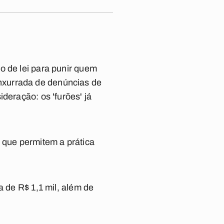
o de lei para punir quem
 enxurrada de denúncias de
deração: os 'furões' já
 que permitem a prática
a de R$ 1,1 mil, além de