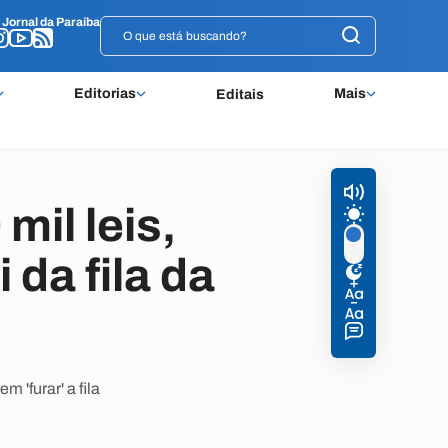
o
o
Jornal da Paraíba
Jornal da Paraíba
Editorias
Mais
Editais
il leis,
 da fila da
 'furar' a fila