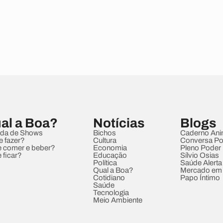
al a Boa?
Notícias
Blogs
da de Shows
Bichos
Caderno Ani
e fazer?
Cultura
Conversa Pol
 comer e beber?
Economia
Pleno Poder
 ficar?
Educação
Sílvio Osias
Política
Saúde Alerta
Qual a Boa?
Mercado em
Cotidiano
Papo Íntimo
Saúde
Tecnologia
Meio Ambiente