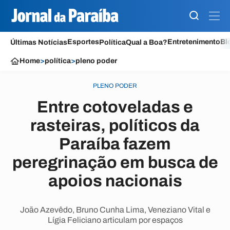
Esportes
Entretenimento
Bl
Últimas Notícias
Política
Qual a Boa?
Home
>
política
>
pleno poder
PLENO PODER
Entre cotoveladas e
rasteiras, políticos da
Paraíba fazem
peregrinação em busca de
apoios nacionais
João Azevêdo, Bruno Cunha Lima, Veneziano Vital e
Lígia Feliciano articulam por espaços