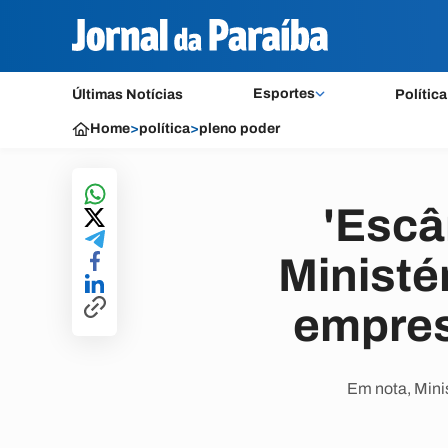
Esportes
Últimas Notícias
Política
Home
>
política
>
pleno poder
'Escâ
Ministé
empres
Em nota, Minis