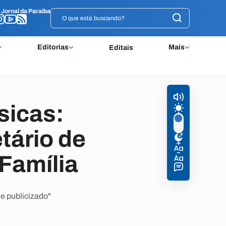
o
o
Jornal da Paraíba
Jornal da Paraíba
Editorias
Mais
Editais
sicas:
tário de
Família
 e publicizado"