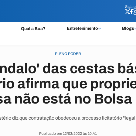
Siga 
Siga 
Entretenimento
Blogs
Qual a Boa?
PLENO PODER
ndalo' das cestas bá
rio afirma que proprie
a não está no Bolsa 
tério diz que contratação obedeceu a processo licitatório "legal
Publicado em 12/03/2022 às 10:41