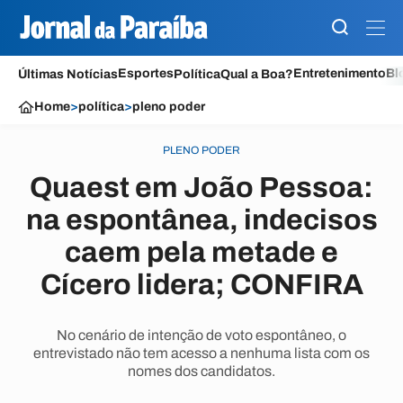
Esportes
Entretenimento
Bl
Últimas Notícias
Política
Qual a Boa?
Home
>
política
>
pleno poder
PLENO PODER
Quaest em João Pessoa:
na espontânea, indecisos
caem pela metade e
Cícero lidera; CONFIRA
No cenário de intenção de voto espontâneo, o
entrevistado não tem acesso a nenhuma lista com os
nomes dos candidatos.