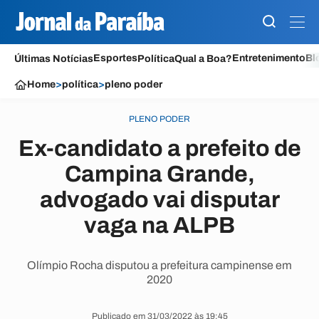
Esportes
Entretenimento
Bl
Últimas Notícias
Política
Qual a Boa?
Home
>
política
>
pleno poder
PLENO PODER
Ex-candidato a prefeito de
Campina Grande,
advogado vai disputar
vaga na ALPB
Olímpio Rocha disputou a prefeitura campinense em
2020
Publicado em 31/03/2022 às 19:45