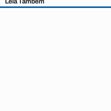
Leia Também