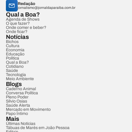
Redação
jornalismo@jornaldaparaiba.com.br
Qual a Boa?
Agenda de Shows
O que fazer?
Onde comer e beber?
Onde ficar?
Notícias
Bichos
Cultura
Economia
Educação
Política
Qual a Boa?
Cotidiano
Saúde
Tecnologia
Meio Ambiente
Blogs
Caderno Animal
Conversa Política
Pleno Poder
Sílvio Osias
Saúde Alerta
Mercado em Movimento
Papo Íntimo
Mais
Últimas Notícias
Tábuas de Marés em João Pessoa
Editais