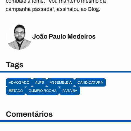
combate à fome. "Vou manter o mesmo da
campanha passada", assinalou ao Blog.
João Paulo Medeiros
Tags
ADVOGADO
ALPB
ASSEMBLEIA
CANDIDATURA
ESTADO
OLÍMPIO ROCHA
PARAÍBA
Comentários