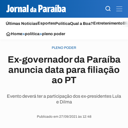
Esportes
Entretenimento
Bl
Últimas Notícias
Política
Qual a Boa?
Home
>
política
>
pleno poder
PLENO PODER
Ex-governador da Paraíba
anuncia data para filiação
ao PT
Evento deverá ter a participação dos ex-presidentes Lula
e Dilma
Publicado em 27/09/2021 às 12:48