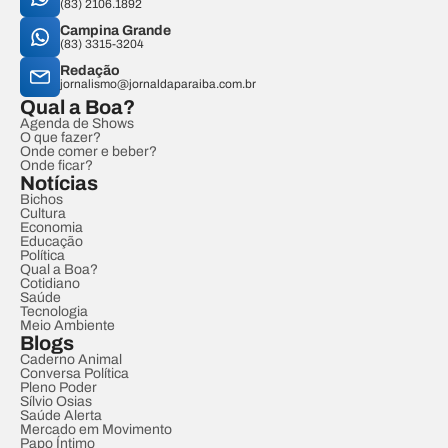
(83) 2106.1892
Campina Grande
(83) 3315-3204
Redação
jornalismo@jornaldaparaiba.com.br
Qual a Boa?
Agenda de Shows
O que fazer?
Onde comer e beber?
Onde ficar?
Notícias
Bichos
Cultura
Economia
Educação
Política
Qual a Boa?
Cotidiano
Saúde
Tecnologia
Meio Ambiente
Blogs
Caderno Animal
Conversa Política
Pleno Poder
Sílvio Osias
Saúde Alerta
Mercado em Movimento
Papo Íntimo