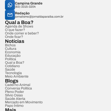
Campina Grande
(83) 3315-3204
Redação
jornalismo@jornaldaparaiba.com.br
Qual a Boa?
Agenda de Shows
O que fazer?
Onde comer e beber?
Onde ficar?
Notícias
Bichos
Cultura
Economia
Educação
Política
Qual a Boa?
Cotidiano
Saúde
Tecnologia
Meio Ambiente
Blogs
Caderno Animal
Conversa Política
Pleno Poder
Sílvio Osias
Saúde Alerta
Mercado em Movimento
Papo Íntimo
Mais