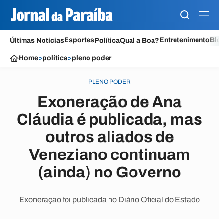
Esportes
Entretenimento
Bl
Últimas Notícias
Política
Qual a Boa?
Home
>
política
>
pleno poder
PLENO PODER
Exoneração de Ana
Cláudia é publicada, mas
outros aliados de
Veneziano continuam
(ainda) no Governo
Exoneração foi publicada no Diário Oficial do Estado