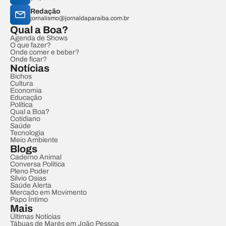
Redação
jornalismo@jornaldaparaiba.com.br
Qual a Boa?
Agenda de Shows
O que fazer?
Onde comer e beber?
Onde ficar?
Notícias
Bichos
Cultura
Economia
Educação
Política
Qual a Boa?
Cotidiano
Saúde
Tecnologia
Meio Ambiente
Blogs
Caderno Animal
Conversa Política
Pleno Poder
Sílvio Osias
Saúde Alerta
Mercado em Movimento
Papo Íntimo
Mais
Últimas Notícias
Tábuas de Marés em João Pessoa