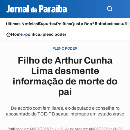
Esportes
Entretenimento
Bl
Últimas Notícias
Política
Qual a Boa?
Home
>
política
>
pleno poder
PLENO PODER
Filho de Arthur Cunha
Lima desmente
informação de morte do
pai
De acordo com familiares, ex-deputado e conselheiro
aposentado do TCE-PB segue internado em estado grave
Publicado em 06/05/2025 às 11:15 | Atualizado em 06/05/2025 às 20:28