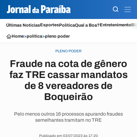
Esportes
Entretenimento
Bl
Últimas Notícias
Política
Qual a Boa?
Home
>
política
>
pleno poder
PLENO PODER
Fraude na cota de gênero
faz TRE cassar mandatos
de 8 vereadores de
Boqueirão
Pelo menos outros 16 processos apurando fraudes
semelhantes tramitam no TRE
Publicado em 03/07/2023 às 17:20