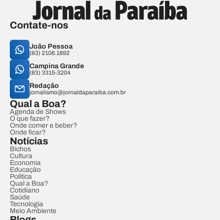
Contate-nos
João Pessoa
(83) 2106.1892
Campina Grande
(83) 3315-3204
Redação
jornalismo@jornaldaparaiba.com.br
Qual a Boa?
Agenda de Shows
O que fazer?
Onde comer e beber?
Onde ficar?
Notícias
Bichos
Cultura
Economia
Educação
Política
Qual a Boa?
Cotidiano
Saúde
Tecnologia
Meio Ambiente
Blogs