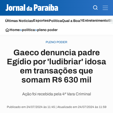
Esportes
Entretenimento
Bl
Últimas Notícias
Política
Qual a Boa?
Home
>
política
>
pleno poder
PLENO PODER
Gaeco denuncia padre
Egídio por 'ludibriar' idosa
em transações que
somam R$ 630 mil
Ação foi recebida pela 4ª Vara Criminal
Publicado em 24/07/2024 às 11:45 | Atualizado em 24/07/2024 às 11:59