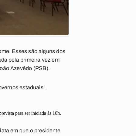
fome. Esses são alguns dos
ada pela primeira vez em
 João Azevêdo (PSB).
overnos estaduais",
evista para ser iniciada às 10h.
data em que o presidente