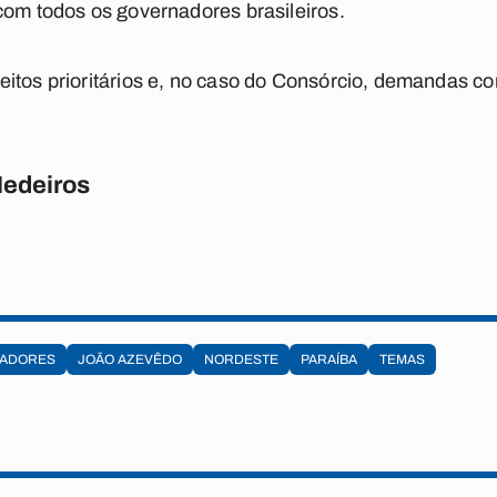
com todos os governadores brasileiros.
itos prioritários e, no caso do Consórcio, demandas c
Medeiros
ADORES
JOÃO AZEVÊDO
NORDESTE
PARAÍBA
TEMAS