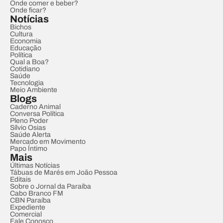
Onde comer e beber?
Onde ficar?
Notícias
Bichos
Cultura
Economia
Educação
Política
Qual a Boa?
Cotidiano
Saúde
Tecnologia
Meio Ambiente
Blogs
Caderno Animal
Conversa Política
Pleno Poder
Sílvio Osias
Saúde Alerta
Mercado em Movimento
Papo Íntimo
Mais
Últimas Notícias
Tábuas de Marés em João Pessoa
Editais
Sobre o Jornal da Paraíba
Cabo Branco FM
CBN Paraíba
Expediente
Comercial
Fale Conosco