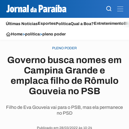
Esportes
Entretenimento
Bl
Últimas Notícias
Política
Qual a Boa?
Home
>
política
>
pleno poder
PLENO PODER
Governo busca nomes em
Campina Grande e
emplaca filho de Rômulo
Gouveia no PSB
Filho de Eva Gouveia vai para o PSB, mas ela permanece
no PSD
Publicado em 28/03/2022 às 10:24