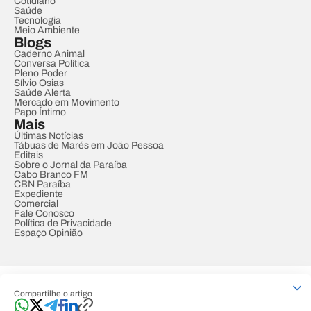
Cotidiano
Saúde
Tecnologia
Meio Ambiente
Blogs
Caderno Animal
Conversa Política
Pleno Poder
Sílvio Osias
Saúde Alerta
Mercado em Movimento
Papo Íntimo
Mais
Últimas Notícias
Tábuas de Marés em João Pessoa
Editais
Sobre o Jornal da Paraíba
Cabo Branco FM
CBN Paraíba
Expediente
Comercial
Fale Conosco
Política de Privacidade
Espaço Opinião
© REDE PARAÍBA DE COMUNICAÇÃO
Compartilhe o artigo
Developed by
Designed by