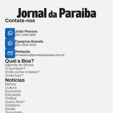
Contate-nos
João Pessoa
(83) 2106.1892
Campina Grande
(83) 3315-3204
Redação
jornalismo@jornaldaparaiba.com.br
Qual a Boa?
Agenda de Shows
O que fazer?
Onde comer e beber?
Onde ficar?
Notícias
Bichos
Cultura
Economia
Educação
Política
Qual a Boa?
Cotidiano
Saúde
Tecnologia