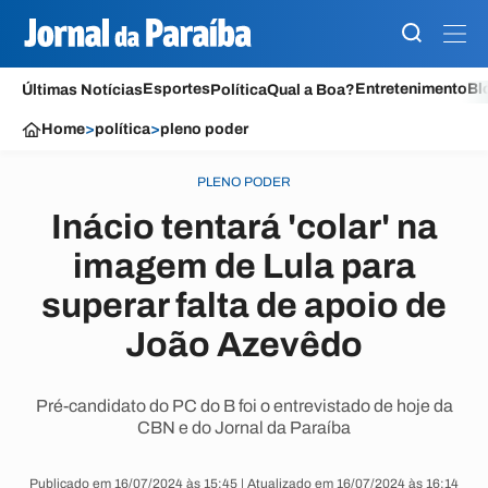
Esportes
Entretenimento
Bl
Últimas Notícias
Política
Qual a Boa?
Home
>
política
>
pleno poder
PLENO PODER
Inácio tentará 'colar' na
imagem de Lula para
superar falta de apoio de
João Azevêdo
Pré-candidato do PC do B foi o entrevistado de hoje da
CBN e do Jornal da Paraíba
Publicado em 16/07/2024 às 15:45 | Atualizado em 16/07/2024 às 16:14