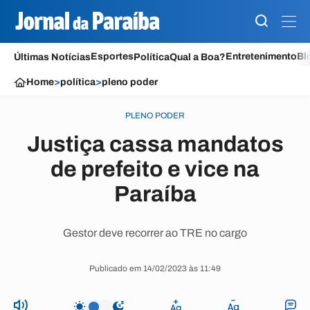
Esportes
Entretenimento
Bl
Últimas Notícias
Política
Qual a Boa?
Home
>
política
>
pleno poder
PLENO PODER
Justiça cassa mandatos
de prefeito e vice na
Paraíba
Gestor deve recorrer ao TRE no cargo
Publicado em 14/02/2023 às 11:49