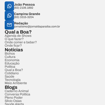
João Pessoa
(83) 2106.1892
Campina Grande
(83) 3315-3204
Redação
jornalismo@jornaldaparaiba.com.br
Qual a Boa?
Agenda de Shows
O que fazer?
Onde comer e beber?
Onde ficar?
Notícias
Bichos
Cultura
Economia
Educação
Política
Qual a Boa?
Cotidiano
Saúde
Tecnologia
Meio Ambiente
Blogs
Caderno Animal
Conversa Política
Pleno Poder
Sílvio Osias
Saúde Alerta