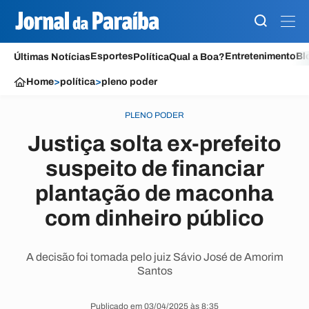
Esportes
Entretenimento
Bl
Últimas Notícias
Política
Qual a Boa?
Home
>
política
>
pleno poder
PLENO PODER
Justiça solta ex-prefeito
suspeito de financiar
plantação de maconha
com dinheiro público
A decisão foi tomada pelo juiz Sávio José de Amorim
Santos
Publicado em 03/04/2025 às 8:35