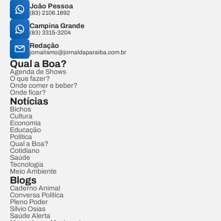
João Pessoa
(83) 2106.1892
Campina Grande
(83) 3315-3204
Redação
jornalismo@jornaldaparaiba.com.br
Qual a Boa?
Agenda de Shows
O que fazer?
Onde comer e beber?
Onde ficar?
Notícias
Bichos
Cultura
Economia
Educação
Política
Qual a Boa?
Cotidiano
Saúde
Tecnologia
Meio Ambiente
Blogs
Caderno Animal
Conversa Política
Pleno Poder
Sílvio Osias
Saúde Alerta