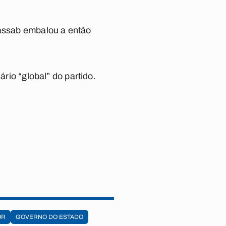
Kassab embalou a então
ário “global” do partido.
OR
GOVERNO DO ESTADO