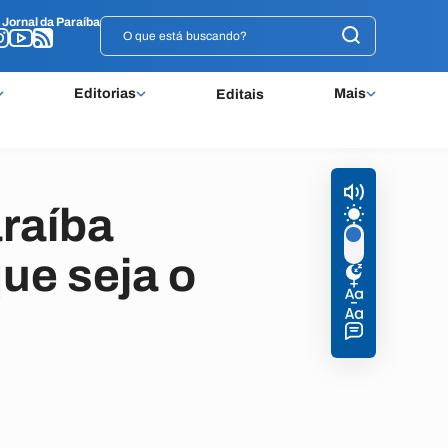
o
o
Jornal da Paraíba
Jornal da Paraíba
Editorias
Mais
Editais
raíba
ue seja o